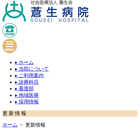
▸ ホーム
▸ 当院について
▸ ご利用案内
▸ 診療科目
▸ 看護部
▸ 地域医療
▸ 採用情報
更 新 情 報
ホーム
> 更新情報