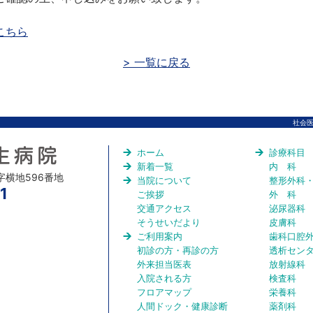
こちら
> 一覧に戻る
社会医療
ホーム
診療科目
新着一覧
内 科
大字横地596番地
当院について
整形外科
1
ご挨拶
外 科
交通アクセス
泌尿器科
そうせいだより
皮膚科
ご利用案内
歯科口腔
初診の方・再診の方
透析セン
外来担当医表
放射線科
入院される方
検査科
フロアマップ
栄養科
人間ドック・健康診断
薬剤科