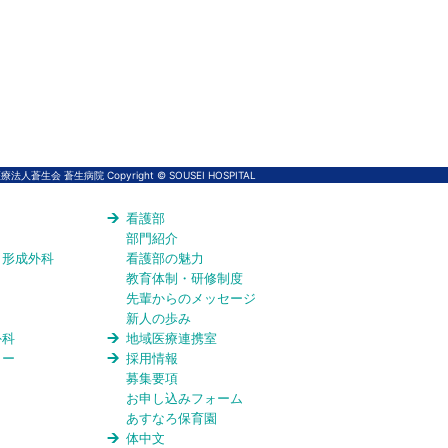
法人蒼生会 蒼生病院 Copyright © SOUSEI HOSPITAL
看護部
部門紹介
・形成外科
看護部の魅力
教育体制・研修制度
先輩からのメッセージ
新人の歩み
外科
地域医療連携室
ター
採用情報
募集要項
お申し込みフォーム
あすなろ保育園
体中文